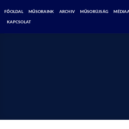
Skip
to
FŐOLDAL
MŰSORAINK
ARCHIV
MŰSORÚJSÁG
MÉDIA
content
KAPCSOLAT