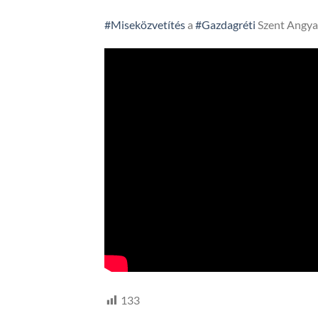
#Miseközvetítés
a
#Gazdagréti
Szent Angya
133