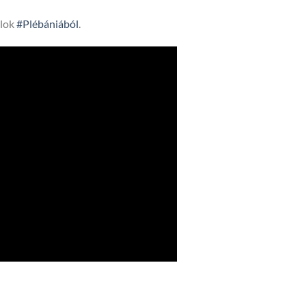
lok
#Plébániából
.