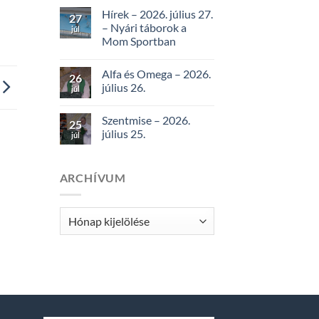
Hírek – 2026. július 27.
27
– Nyári táborok a
júl
Mom Sportban
Alfa és Omega – 2026.
26
július 26.
júl
Szentmise – 2026.
25
július 25.
júl
ARCHÍVUM
Archívum