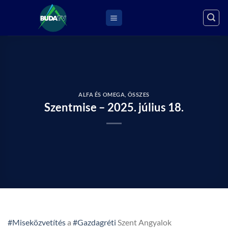
Skip
to
content
ALFA ÉS OMEGA
,
ÖSSZES
Szentmise – 2025. július 18.
#Miseközvetítés
a
#Gazdagréti
Szent Angyalok