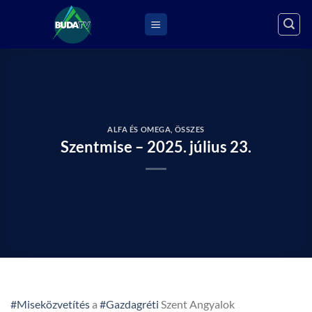
Skip
to
content
ALFA ÉS OMEGA
,
ÖSSZES
Szentmise – 2025. július 23.
#Miseközvetítés
a
#Gazdagréti
Szent Angyalok