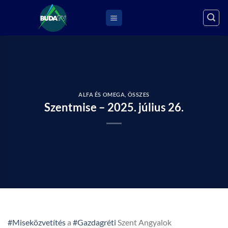
Skip
to
content
ALFA ÉS OMEGA
,
ÖSSZES
Szentmise – 2025. július 26.
#Miseközvetítés
a
#Gazdagréti
Szent Angyalok