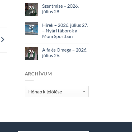
Szentmise – 2026.
28
július 28.
júl
Hírek – 2026. július 27.
27
– Nyári táborok a
júl
Mom Sportban
Alfa és Omega – 2026.
26
július 26.
júl
ARCHÍVUM
Archívum