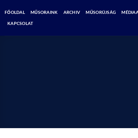
Skip
to
FŐOLDAL
MŰSORAINK
ARCHIV
MŰSORÚJSÁG
MÉDIA
content
KAPCSOLAT