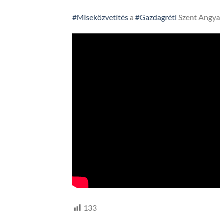
#Miseközvetítés
a
#Gazdagréti
Szent Angya
133