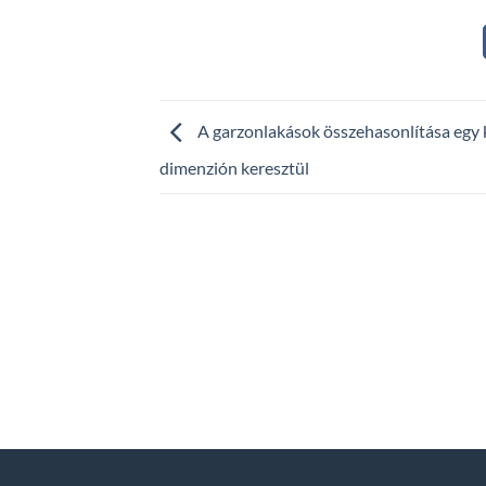
A garzonlakások összehasonlítása egy 
dimenzión keresztül