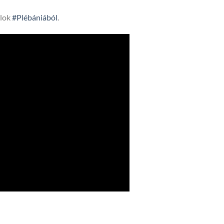
lok
#Plébániából
.