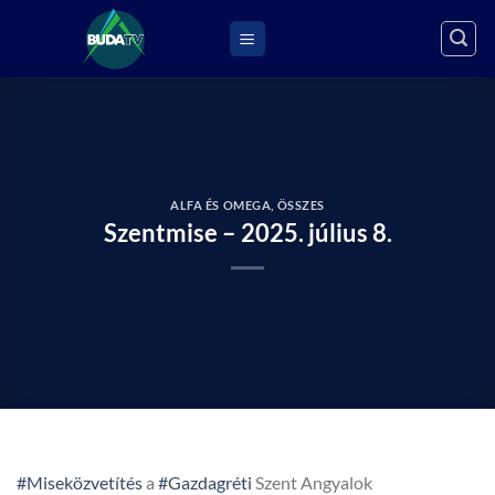
Skip
to
content
ALFA ÉS OMEGA
,
ÖSSZES
Szentmise – 2025. július 8.
#Miseközvetítés
a
#Gazdagréti
Szent Angyalok