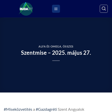
Skip
to
content
ALFA ÉS OMEGA
,
ÖSSZES
Szentmise – 2025. május 27.
#Miseközvetítés
a
#Gazdagréti
Szent Angyalok