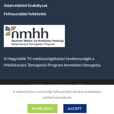
Adatvédelmi Szabályzat
Felhasználási feltételek
A Hegyvidék TV médiaszolgáltatási tevékenységét a
Médiatanács Támogatási Program keretében támogatja.
FŐOLDAL
ADATVÉDELEM
ÁSZF
A weboldalon a minőségi felhasználói élmény érdekében
Copyright 2007-2026 © BUDA TV |
Hegyvidék Média
sütiket használunk.
Műsorszolgáltató Kft. | Budapest, Hungary, XII. Hajnóczy József
utca 2. fszt. | Cg. 01-09-882523 | A weboldal 256 bit SSL COMODO
MORE INFO
ACCEPT
titkosítással védve