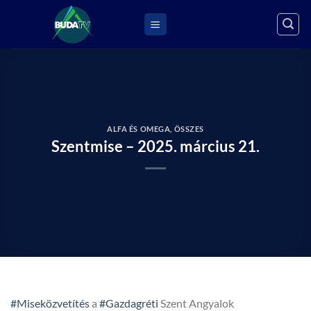
Skip
to
content
ALFA ÉS OMEGA
,
ÖSSZES
Szentmise – 2025. március 21.
#Miseközvetítés
a
#Gazdagréti
Szent Angyalok