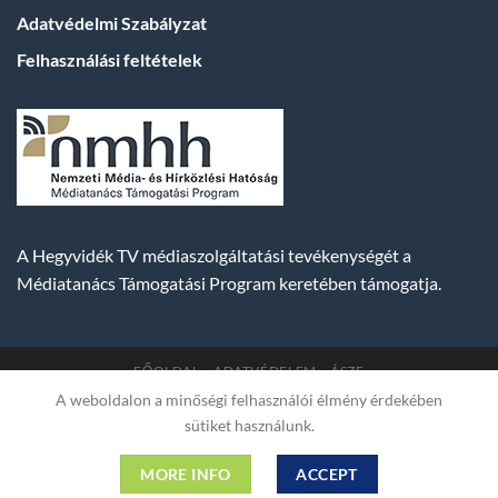
Adatvédelmi Szabályzat
Felhasználási feltételek
A Hegyvidék TV médiaszolgáltatási tevékenységét a
Médiatanács Támogatási Program keretében támogatja.
FŐOLDAL
ADATVÉDELEM
ÁSZF
A weboldalon a minőségi felhasználói élmény érdekében
Copyright 2007-2026 © BUDA TV |
Hegyvidék Média
sütiket használunk.
Műsorszolgáltató Kft. | Budapest, Hungary, XII. Hajnóczy József
utca 2. fszt. | Cg. 01-09-882523 | A weboldal 256 bit SSL COMODO
MORE INFO
ACCEPT
titkosítással védve