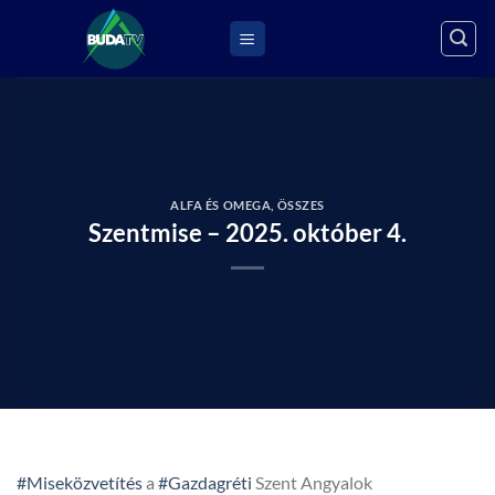
Skip
to
content
ALFA ÉS OMEGA
,
ÖSSZES
Szentmise – 2025. október 4.
#Miseközvetítés
a
#Gazdagréti
Szent Angyalok