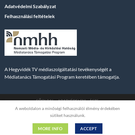
Adatvédelmi Szabályzat
Felhasználási feltételek
A Hegyvidék TV médiaszolgáltatási tevékenységét a
Médiatanács Támogatási Program keretében támogatja.
FŐOLDAL
ADATVÉDELEM
ÁSZF
A weboldalon a minőségi felhasználói élmény érdekében
Copyright 2007-2026 © BUDA TV |
Hegyvidék Média
sütiket használunk.
Műsorszolgáltató Kft. | Budapest, Hungary, XII. Hajnóczy József
utca 2. fszt. | Cg. 01-09-882523 | A weboldal 256 bit SSL COMODO
MORE INFO
ACCEPT
titkosítással védve