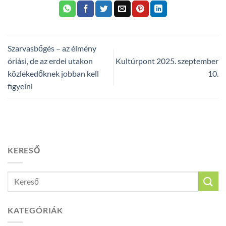
Szarvasbőgés – az élmény
óriási, de az erdei utakon
Kultúrpont 2025. szeptember
közlekedőknek jobban kell
10.
figyelni
KERESŐ
KATEGÓRIÁK