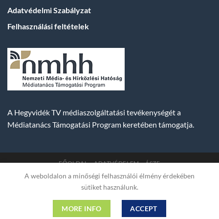
Adatvédelmi Szabályzat
Felhasználási feltételek
A Hegyvidék TV médiaszolgáltatási tevékenységét a
Médiatanács Támogatási Program keretében támogatja.
FŐOLDAL
ADATVÉDELEM
ÁSZF
A weboldalon a minőségi felhasználói élmény érdekében
Copyright 2007-2026 © BUDA TV |
Hegyvidék Média
sütiket használunk.
Műsorszolgáltató Kft. | Budapest, Hungary, XII. Hajnóczy József
utca 2. fszt. | Cg. 01-09-882523 | A weboldal 256 bit SSL COMODO
MORE INFO
ACCEPT
titkosítással védve