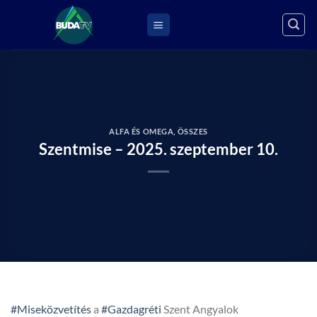
Skip
to
content
ALFA ÉS OMEGA
,
ÖSSZES
Szentmise – 2025. szeptember 10.
#Miseközvetítés
a
#Gazdagréti
Szent Angyalok