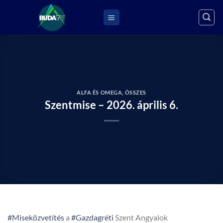
Skip
to
content
ALFA ÉS OMEGA
,
ÖSSZES
Szentmise – 2026. április 6.
#Miseközvetítés
a
#Gazdagréti
Szent Angyalok