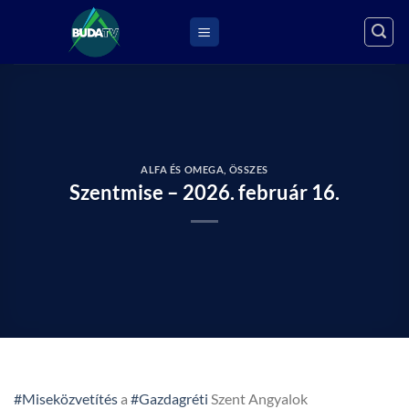
Skip
to
content
ALFA ÉS OMEGA
,
ÖSSZES
Szentmise – 2026. február 16.
#Miseközvetítés
a
#Gazdagréti
Szent Angyalok