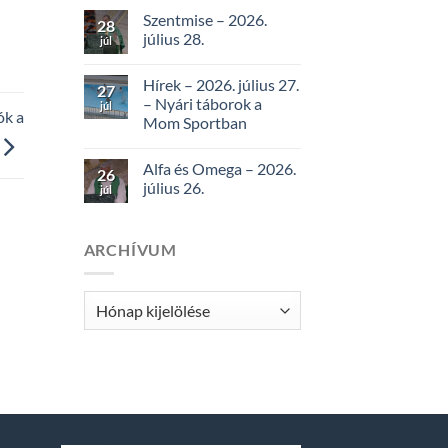
Szentmise – 2026.
28
július 28.
júl
Hírek – 2026. július 27.
27
– Nyári táborok a
júl
ók a
Mom Sportban
Alfa és Omega – 2026.
26
július 26.
júl
ARCHÍVUM
Archívum