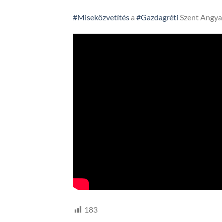
#Miseközvetítés
a
#Gazdagréti
Szent Angya
183