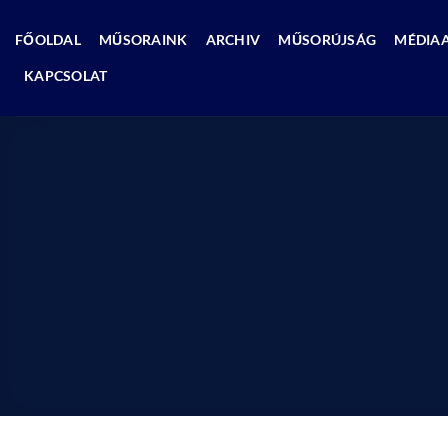
Skip
to
FŐOLDAL
MŰSORAINK
ARCHIV
MŰSORÚJSÁG
MÉDIA
content
KAPCSOLAT