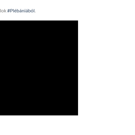
lok
#Plébániából
.