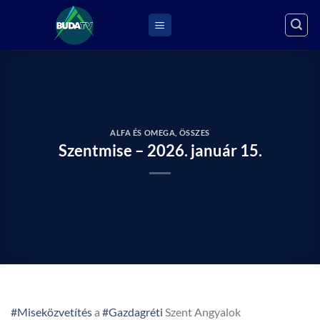
Skip
to
content
ALFA ÉS OMEGA
,
ÖSSZES
Szentmise – 2026. január 15.
#Miseközvetítés
a
#Gazdagréti
Szent Angyalok