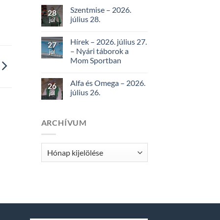
Szentmise – 2026.
28
július 28.
júl
Hírek – 2026. július 27.
27
– Nyári táborok a
júl
Mom Sportban
Alfa és Omega – 2026.
26
július 26.
júl
ARCHÍVUM
Archívum