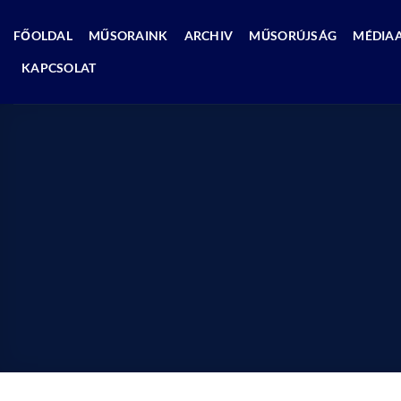
Skip
to
FŐOLDAL
MŰSORAINK
ARCHIV
MŰSORÚJSÁG
MÉDIA
content
KAPCSOLAT