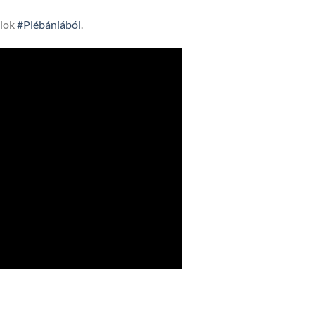
lok
#Plébániából
.