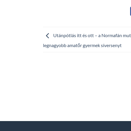
Utánpótlás itt és ott – a Normafán mut
legnagyobb amatőr gyermek síversenyt