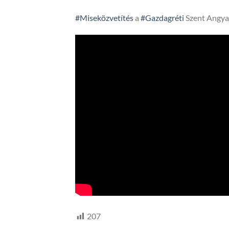
#Miseközvetítés
a
#Gazdagréti
Szent Angya
207