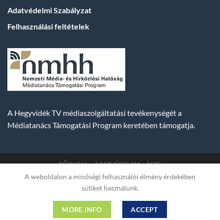
Adatvédelmi Szabályzat
Felhasználási feltételek
A Hegyvidék TV médiaszolgáltatási tevékenységét a
Médiatanács Támogatási Program keretében támogatja.
FŐOLDAL
ADATVÉDELEM
ÁSZF
A weboldalon a minőségi felhasználói élmény érdekében
Copyright 2007-2026 © BUDA TV |
Hegyvidék Média
sütiket használunk.
Műsorszolgáltató Kft. | Budapest, Hungary, XII. Hajnóczy József
utca 2. fszt. | Cg. 01-09-882523 | A weboldal 256 bit SSL COMODO
MORE INFO
ACCEPT
titkosítással védve