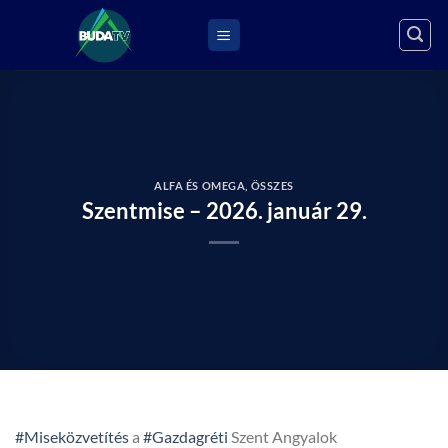
Skip
to
content
ALFA ÉS OMEGA
,
ÖSSZES
Szentmise – 2026. január 29.
#Miseközvetítés
a
#Gazdagréti
Szent Angyalok