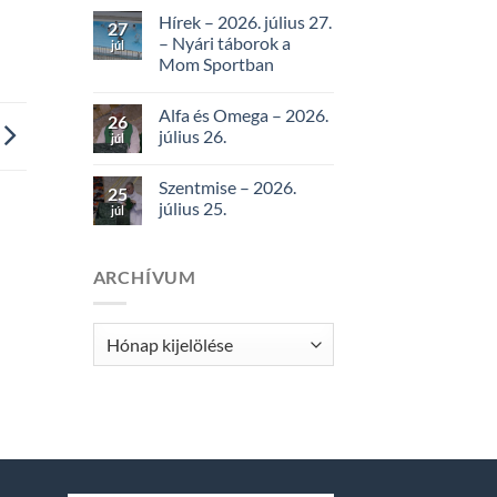
Hírek – 2026. július 27.
27
– Nyári táborok a
júl
Mom Sportban
Alfa és Omega – 2026.
26
július 26.
júl
Szentmise – 2026.
25
július 25.
júl
ARCHÍVUM
Archívum