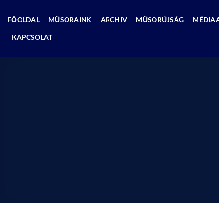
Skip
to
FŐOLDAL
MŰSORAINK
ARCHIV
MŰSORÚJSÁG
MÉDIA
content
KAPCSOLAT