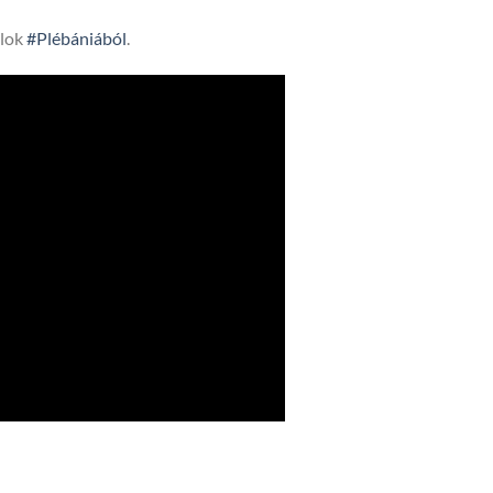
lok
#Plébániából
.