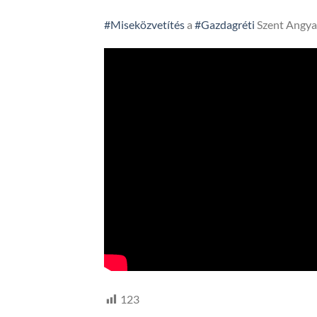
#Miseközvetítés
a
#Gazdagréti
Szent Angya
123