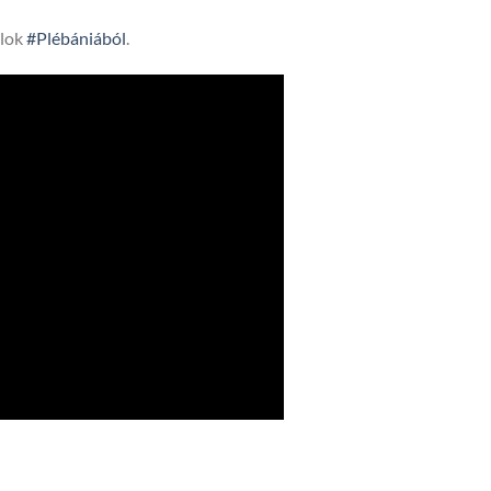
lok
#Plébániából
.