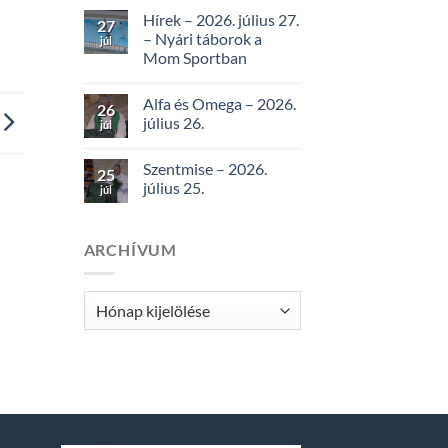
Hírek – 2026. július 27.
27
– Nyári táborok a
júl
Mom Sportban
Alfa és Omega – 2026.
26
július 26.
júl
Szentmise – 2026.
25
július 25.
júl
ARCHÍVUM
Archívum