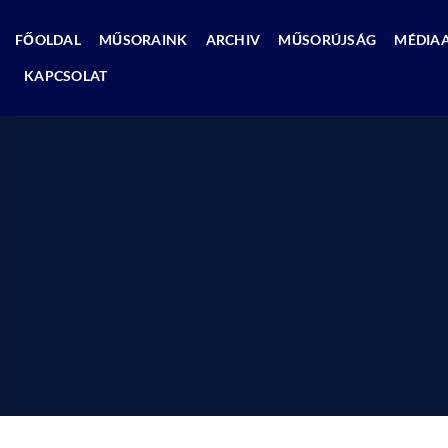
Skip
to
FŐOLDAL
MŰSORAINK
ARCHIV
MŰSORÚJSÁG
MÉDIA
content
KAPCSOLAT