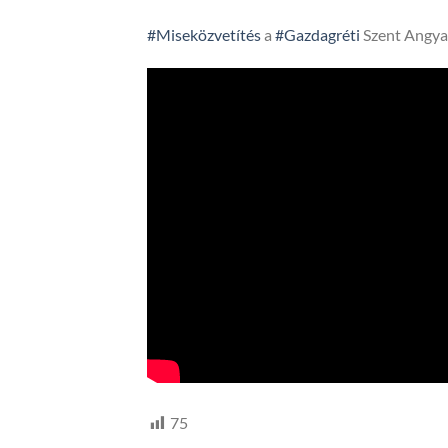
#Miseközvetítés
a
#Gazdagréti
Szent Angya
75