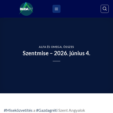
Skip
to
content
ALFA ÉS OMEGA
,
ÖSSZES
Szentmise – 2026. június 4.
#Miseközvetítés
a
#Gazdagréti
Szent Angyalok