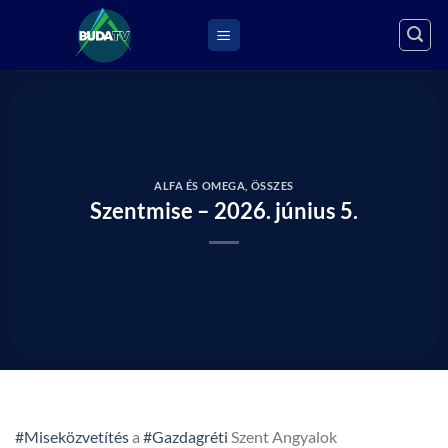
Skip
to
content
ALFA ÉS OMEGA
,
ÖSSZES
Szentmise – 2026. június 5.
#Miseközvetítés
a
#Gazdagréti
Szent Angyalok