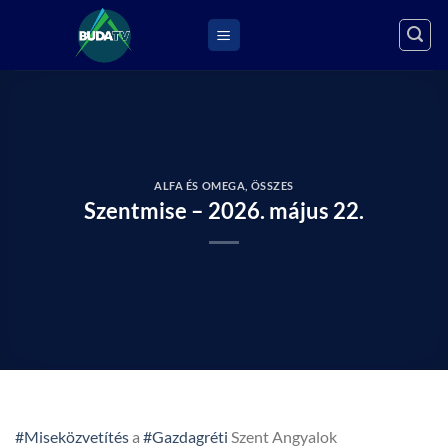
Skip
to
content
ALFA ÉS OMEGA
,
ÖSSZES
Szentmise – 2026. május 22.
#Miseközvetítés
a
#Gazdagréti
Szent Angyalok