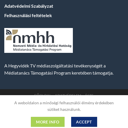
Adatvédelmi Szabályzat
Felhasználási feltételek
A Hegyvidék TV médiaszolgáltatási tevékenységét a
Médiatanács Támogatási Program keretében támogatja.
FŐOLDAL
ADATVÉDELEM
ÁSZF
A weboldalon a minőségi felhasználói élmény érdekében
Copyright 2007-2026 © BUDA TV |
Hegyvidék Média
sütiket használunk.
Műsorszolgáltató Kft. | Budapest, Hungary, XII. Hajnóczy József
utca 2. fszt. | Cg. 01-09-882523 | A weboldal 256 bit SSL COMODO
MORE INFO
ACCEPT
titkosítással védve