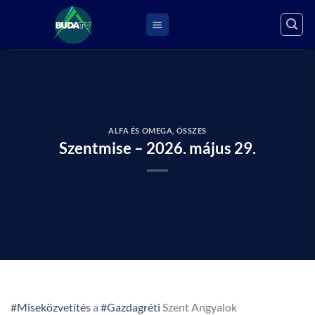
Skip
to
content
ALFA ÉS OMEGA
,
ÖSSZES
Szentmise – 2026. május 29.
#Miseközvetítés
a
#Gazdagréti
Szent Angyalok