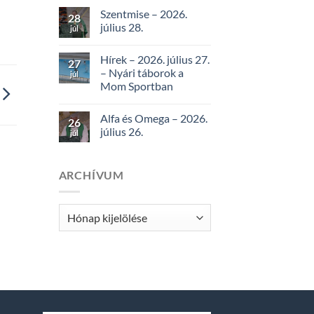
Szentmise – 2026.
28
július 28.
júl
Hírek – 2026. július 27.
27
– Nyári táborok a
júl
Mom Sportban
Alfa és Omega – 2026.
26
július 26.
júl
ARCHÍVUM
Archívum