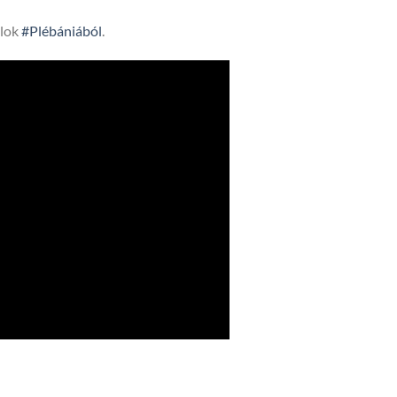
lok
#Plébániából
.