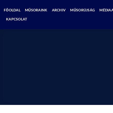
Skip
to
FŐOLDAL
MŰSORAINK
ARCHIV
MŰSORÚJSÁG
MÉDIA
content
KAPCSOLAT