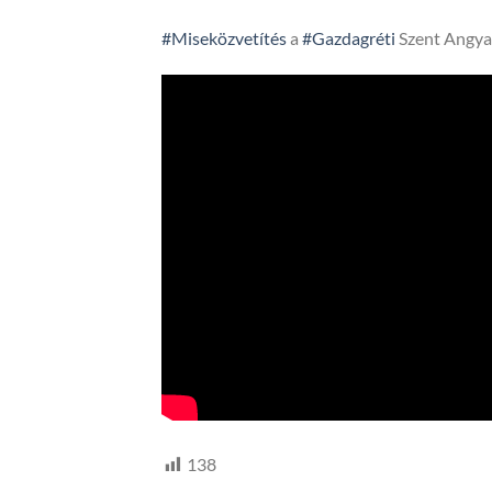
#Miseközvetítés
a
#Gazdagréti
Szent Angya
138