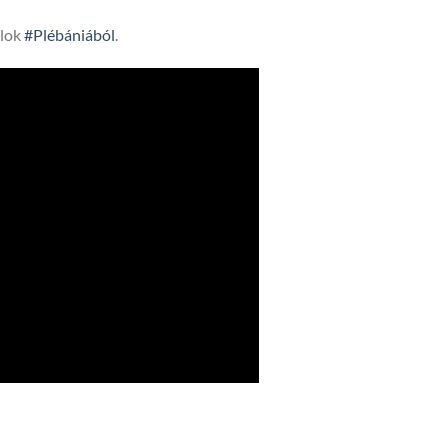
lok
#Plébániából
.