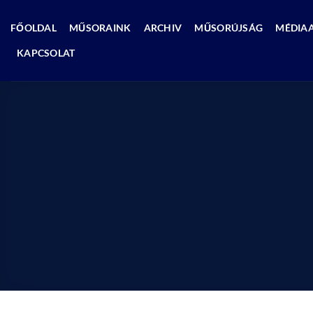
Skip
to
FŐOLDAL
MŰSORAINK
ARCHIV
MŰSORÚJSÁG
MÉDIA
content
KAPCSOLAT