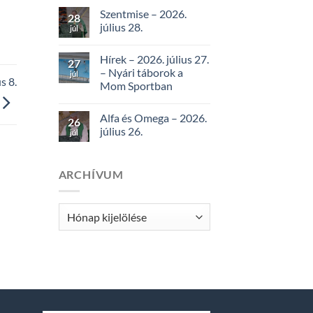
Szentmise – 2026.
28
július 28.
júl
Hírek – 2026. július 27.
27
– Nyári táborok a
júl
 8.
Mom Sportban
Alfa és Omega – 2026.
26
július 26.
júl
ARCHÍVUM
Archívum