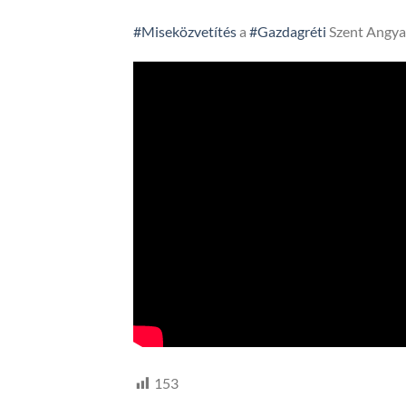
#Miseközvetítés
a
#Gazdagréti
Szent Angya
153