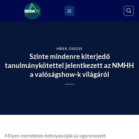
Skip
to
content
HÍREK
,
ÖSSZES
Szinte mindenre kiterjedő
tanulmánykötettel jelentkezett az NMHH
a valóságshow-k világáról
Milyen mértékben befolyásolják az úgynevezett