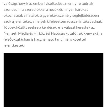
valóságshow-k az emberi viselkedést, mennyire tudnak
azonosulni a szereplőkkel a nézők és milyen károkat
okozhatnak a fiatalok, a gyerekek személyiségfejlődésében
azok a jelenteket, amelyek kifejezetten rossz mintákat adnak.
Többek között ezekre a kérdésekre is választ kerestek az
Nemzeti Média és Hírközlési Hatóság kutatói, akik egy akár a
felsőoktatásban is használható tanulmánykötettel
jelentkeztek.