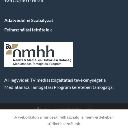
+36 (20) 501-98-28
Adatvédelmi Szabályzat
Felhasználási feltételek
A Hegyvidék TV médiaszolgáltatási tevékenységét a
Médiatanács Támogatási Program keretében támogatja.
FŐOLDAL
ADATVÉDELEM
ÁSZF
A weboldalon a minőségi felhasználói élmény érdekében
Copyright 2007-2026 © BUDA TV |
Hegyvidék Média
sütiket használunk.
Műsorszolgáltató Kft. | Budapest, Hungary, XII. Hajnóczy József