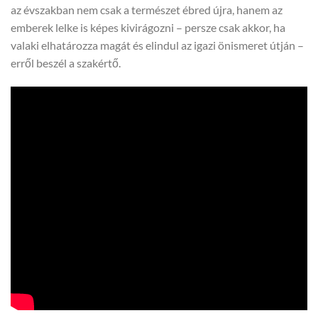
az évszakban nem csak a természet ébred újra, hanem az
emberek lelke is képes kivirágozni – persze csak akkor, ha
valaki elhatározza magát és elindul az igazi önismeret útján –
erről beszél a szakértő.