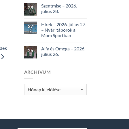
Szentmise – 2026.
28
július 28.
júl
Hírek – 2026. július 27.
27
– Nyári táborok a
júl
Mom Sportban
idék
Alfa és Omega – 2026.
26
július 26.
júl
ARCHÍVUM
Archívum