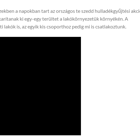
zekben a napokban tart az országos te szedd hulladékgyűjtési akci
rítanak ki egy-egy terültet a lakókörnyezetük környékén. A
i lakók is, az egyik kis csoporthoz pedig mi is csatlakoztunk.