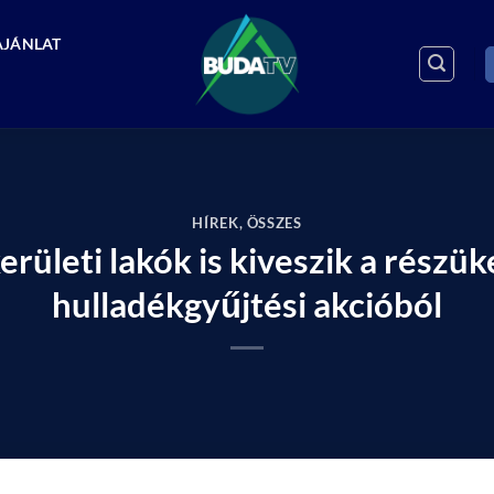
AJÁNLAT
HÍREK
,
ÖSSZES
erületi lakók is kiveszik a részü
hulladékgyűjtési akcióból