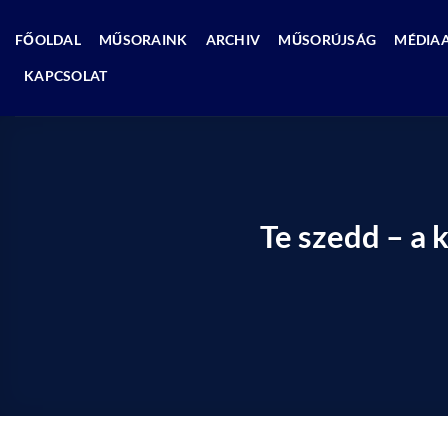
Skip
to
FŐOLDAL
MŰSORAINK
ARCHIV
MŰSORÚJSÁG
MÉDIA
content
KAPCSOLAT
Te szedd – a k