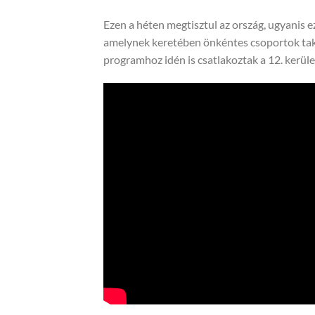
Ezen a héten megtisztul az ország, ugyanis e
amelynek keretében önkéntes csoportok taka
programhoz idén is csatlakoztak a 12. kerület