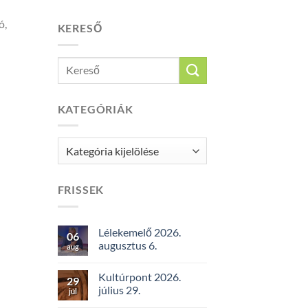
ó,
KERESŐ
KATEGÓRIÁK
Kategóriák
FRISSEK
Lélekemelő 2026.
06
augusztus 6.
aug
Kultúrpont 2026.
29
július 29.
júl