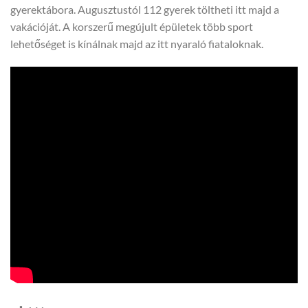
gyerektábora. Augusztustól 112 gyerek töltheti itt majd a
vakációját. A korszerű megújult épületek több sport
lehetőséget is kínálnak majd az itt nyaraló fiataloknak.