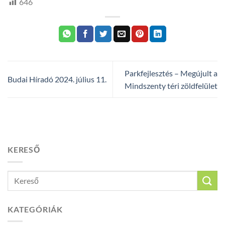
646
Parkfejlesztés – Megújult a
Budai Híradó 2024. július 11.
Mindszenty téri zöldfelület
KERESŐ
KATEGÓRIÁK