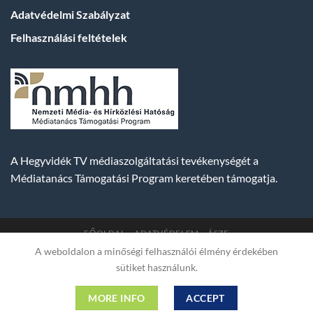
Adatvédelmi Szabályzat
Felhasználási feltételek
A Hegyvidék TV médiaszolgáltatási tevékenységét a
Médiatanács Támogatási Program keretében támogatja.
FŐOLDAL
ADATVÉDELEM
ÁSZF
A weboldalon a minőségi felhasználói élmény érdekében
Copyright 2007-2026 © BUDA TV |
Hegyvidék Média
sütiket használunk.
Műsorszolgáltató Kft. | Budapest, Hungary, XII. Hajnóczy József
utca 2. fszt. | Cg. 01-09-882523 | A weboldal 256 bit SSL COMODO
MORE INFO
ACCEPT
titkosítással védve