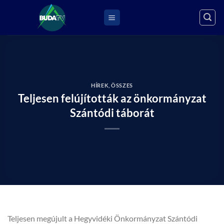
Skip
to
content
HÍREK
,
ÖSSZES
Teljesen felújították az önkormányzat
Szántódi táborát
Teljesen megújult a Hegyvidéki Önkormányzat Szántódi