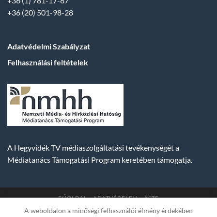
+36 (1) 781-17-87
+36 (20) 501-98-28
Adatvédelmi Szabályzat
Felhasználási feltételek
A Hegyvidék TV médiaszolgáltatási tevékenységét a
Médiatanács Támogatási Program keretében támogatja.
FŐOLDAL
ADATVÉDELEM
ÁSZF
A weboldalon a minőségi felhasználói élmény érdekében
Copyright 2007-2026 © BUDA TV |
Hegyvidék Média