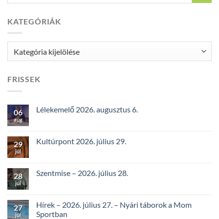
KATEGÓRIÁK
Kategóriák
FRISSEK
Lélekemelő 2026. augusztus 6.
06
aug
Kultúrpont 2026. július 29.
29
júl
Szentmise – 2026. július 28.
28
júl
Hírek – 2026. július 27. – Nyári táborok a Mom
27
Sportban
júl