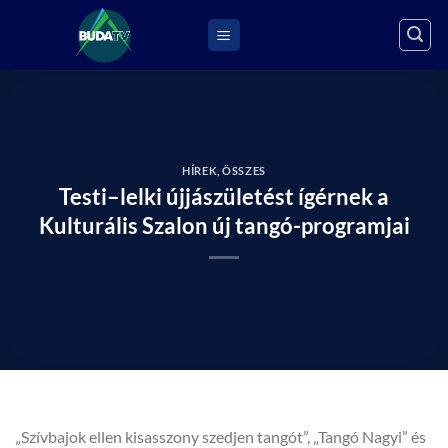
Skip
to
content
HÍREK
,
ÖSSZES
Testi–lelki újjászületést ígérnek a
Kulturális Szalon új tangó-programjai
„Szívbajok ellen kisasszony szedjen tangót”, „Tangó Nagyi” és