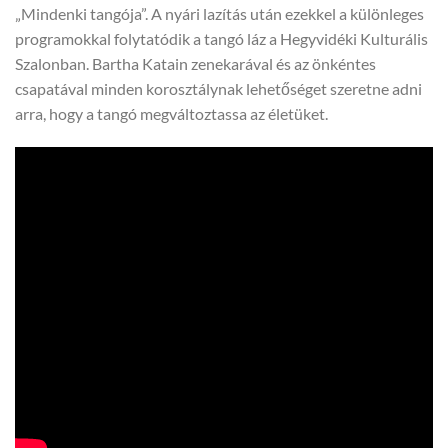
„Mindenki tangója”. A nyári lazítás után ezekkel a különleges
programokkal folytatódik a tangó láz a Hegyvidéki Kulturális
Szalonban. Bartha Katain zenekarával és az önkéntes
csapatával minden korosztálynak lehetőséget szeretne adni
arra, hogy a tangó megváltoztassa az életüket.