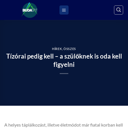
Skip
to
content
HÍREK
,
ÖSSZES
Tízórai pedig kell – a szülőknek is oda kell
figyelni
A helyes táplálkozást, illetve életmódot már fiatal korban kell