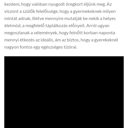
kezdeni, hogy valóban nyugodt öregkort éljünk meg. Az
viszont a szülők felelőssége, hogy a gyermekeknek milyen
mintát adnak, illetve mennyire mutatják be nekik a helyes
életmód, a megfelelő táplálkozás előnyeit. Arról ugyan
megoszlanak a vélemények, hogy felnőtt korban naponta
mennyi étkezés az ideális, ám az biztos, hogy a gyerekeknél
nagyon fontos egy egészséges tízórai.