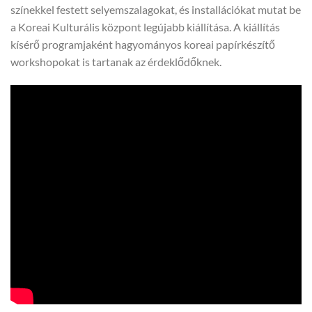
színekkel festett selyemszalagokat, és installációkat mutat be
a Koreai Kulturális központ legújabb kiállítása. A kiállítás
kísérő programjaként hagyományos koreai papírkészítő
workshopokat is tartanak az érdeklődőknek.