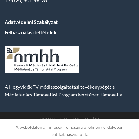
+36 (20) 501-98-28
Adatvédelmi Szabályzat
Felhasználási feltételek
A Hegyvidék TV médiaszolgáltatási tevékenységét a
Médiatanács Támogatási Program keretében támogatja.
FŐOLDAL
ADATVÉDELEM
ÁSZF
A weboldalon a minőségi felhasználói élmény érdekében
Copyright 2007-2026 © BUDA TV |
Hegyvidék Média
sütiket használunk.
Műsorszolgáltató Kft. | Budapest, Hungary, XII. Hajnóczy József