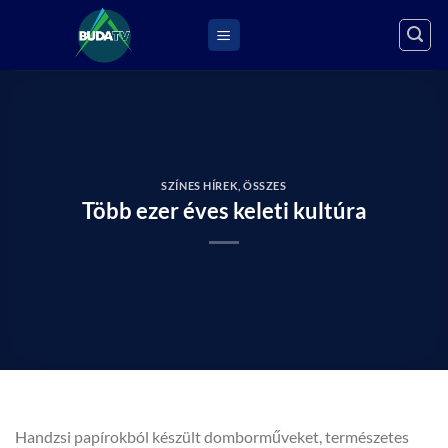
Skip
to
content
SZÍNES HÍREK
,
ÖSSZES
Több ezer éves keleti kultúra
Handzsi papírokból készült domborműveket, természetes