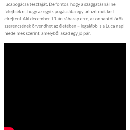
lucapogácsa tésztáját. De fontos, hogy a szaggatásnál ne
felejtsék el, hogy az egyik pogácsába egy pénzérmét kell
elrejteni. Aki december 13-án ráharap erre, az onnantól örök
szerencsének örvendhet az életében – legalább is a Luca napi
hiedelmek szerint, amelyből akad egy jó pár.