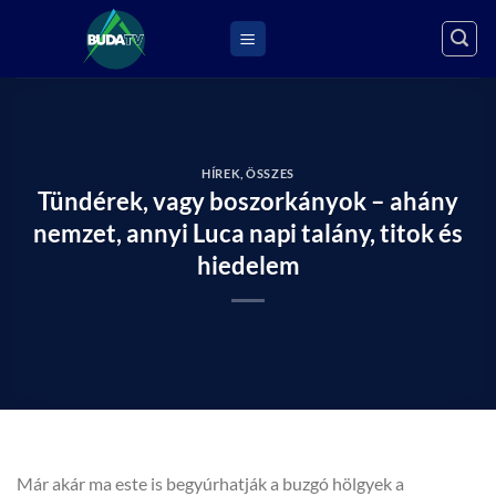
Skip
to
content
HÍREK
,
ÖSSZES
Tündérek, vagy boszorkányok – ahány
nemzet, annyi Luca napi talány, titok és
hiedelem
Már akár ma este is begyúrhatják a buzgó hölgyek a