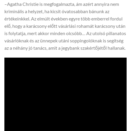
–Agatha Christie is megfogalmazta, ám azért annyira nem
kriminális a helyzet, ha kicsit óvatosabban bánunk az
értékeinkkel. Az elmúlt években egyre több emberrel fordul
elő, hogy a karácsony előtt vásárlási rohamát karácsony után
is folytatja, mert akkor minden olcsóbb… Az utolsó pillanatos
vásárlóknak és az ünnepek utáni soppingolóknak is segítség
az a néhány jó tanács, amit a jegybank szakértőjétől hallanak.