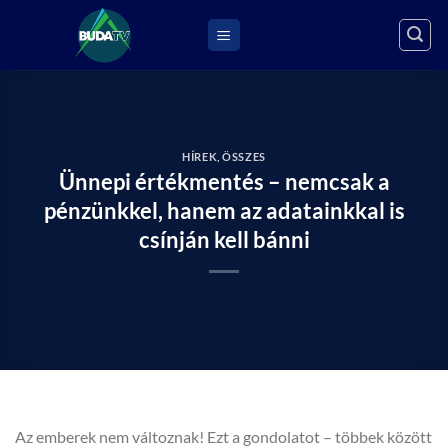
Skip
to
content
HÍREK
,
ÖSSZES
Ünnepi értékmentés – nemcsak a
pénzünkkel, hanem az adatainkkal is
csínján kell bánni
Az emberek nem változnak! Ezt a gondolatot – többek között