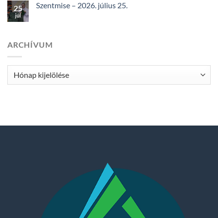
Szentmise – 2026. július 25.
25
júl
ARCHÍVUM
Archívum