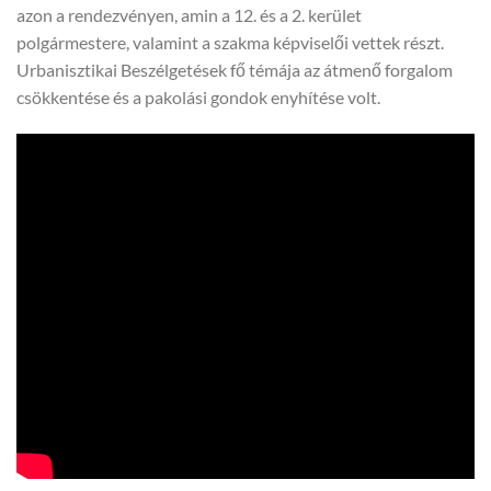
azon a rendezvényen, amin a 12. és a 2. kerület
polgármestere, valamint a szakma képviselői vettek részt.
Urbanisztikai Beszélgetések fő témája az átmenő forgalom
csökkentése és a pakolási gondok enyhítése volt.