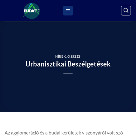
Skip
to
content
HÍREK
,
ÖSSZES
Urbanisztikai Beszélgetések
Az agglomeráció és a budai kerületek viszonyáról volt szó