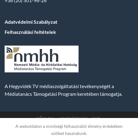
+36 (20) 501-98-28
Adatvédelmi Szabályzat
Felhasználási feltételek
A Hegyvidék TV médiaszolgáltatási tevékenységét a
Médiatanács Támogatási Program keretében támogatja.
FŐOLDAL
ADATVÉDELEM
ÁSZF
A weboldalon a minőségi felhasználói élmény érdekében
Copyright 2007-2026 © BUDA TV |
Hegyvidék Média
sütiket használunk.
Műsorszolgáltató Kft. | Budapest, Hungary, XII. Hajnóczy József