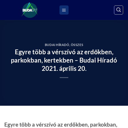
Skip
to
content
BUDAI HÍRADÓ
,
ÖSSZES
Egyre több a vérszívó az erdőkben,
parkokban, kertekben – Budai Híradó
2021. április 20.
Egyre több a vérszívó az erdőkben, parkokban,