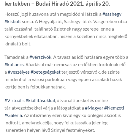
kertekben – Budai Híradó 2021. április 20.
Hosszú jogi huzavona után megoldódni látszik a
#sashegyi
#kisbolt
sorsa. A Hegyalja út, Sashegyi út és Vasgereben utca
találkozásánál található üzletnek nagy szerepe lenne a
környékbeliek ellátásában, hiszen a közelben nincs megfelelő
kínálatú bolt.
Támadnak a
#vérszívók
. A tavaszias idő hatására egyre több a
#kullancs
. Ráadásul már nemcsak az erdőkben fordulnak elő
a
#veszélyes
#betegségeket
terjesztő vérszívók, de szinte
mindenhol: a városi parkokban vagy éppen a családi házak
kertjeiben is felbukkanhatnak.
#Virtuális
#kiállításokkal
, útvonaltipekkel és online
tárlatvezetésekkel várja a látogatókat a
#Magyar
#Nemzeti
#Galéria
. Az intézmény ezen kívül egy különleges akciót is
indított, amelynek célja, hogy felkutassák a jelenleg
ismeretlen helyen lévő Szinyei festményeket.