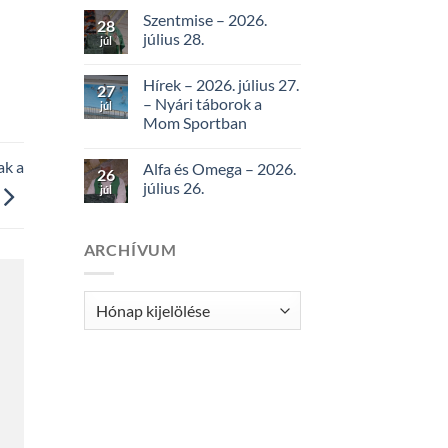
Szentmise – 2026.
28
július 28.
júl
Hírek – 2026. július 27.
27
– Nyári táborok a
júl
Mom Sportban
ak a
Alfa és Omega – 2026.
26
július 26.
júl
ARCHÍVUM
Archívum