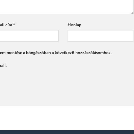
ail cím
*
Honlap
mem mentése a böngészőben a következő hozzászólásomhoz.
ail.