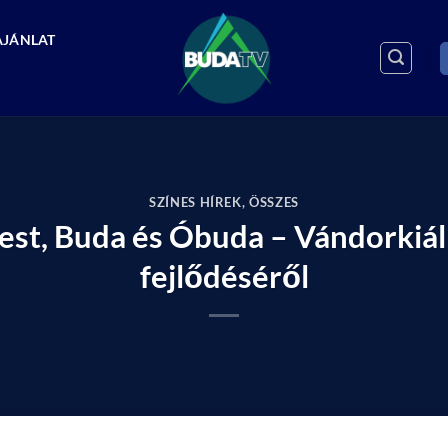
AJÁNLAT
SZÍNES HÍREK
,
ÖSSZES
est, Buda és Óbuda – Vándorkiállí
fejlődéséről