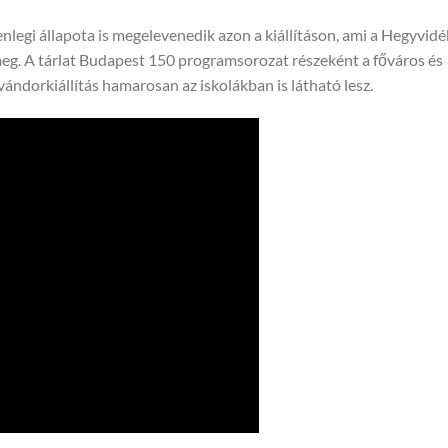
enlegi állapota is megelevenedik azon a kiállításon, ami a Hegyvidé
meg. A tárlat Budapest 150 programsorozat részeként a főváros és
vándorkiállítás hamarosan az iskolákban is látható lesz.