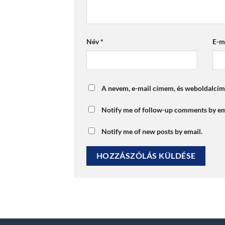
Név
*
E-m
A nevem, e-mail címem, és weboldalcí
Notify me of follow-up comments by em
Notify me of new posts by email.