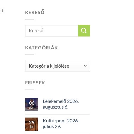
ki
KERESŐ
KATEGÓRIÁK
Kategóriák
FRISSEK
Lélekemelő 2026.
06
augusztus 6.
aug
Kultúrpont 2026.
29
július 29.
júl