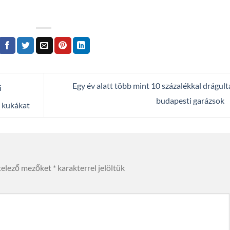
Egy év alatt több mint 10 százalékkal drágult
i
budapesti garázsok
 kukákat
telező mezőket
*
karakterrel jelöltük