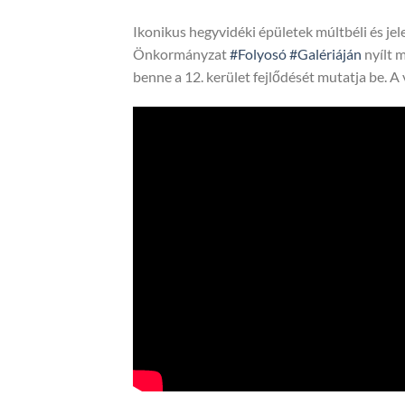
Ikonikus hegyvidéki épületek múltbéli és jel
Önkormányzat
#Folyosó
#Galériáján
nyílt 
benne a 12. kerület fejlődését mutatja be. A 