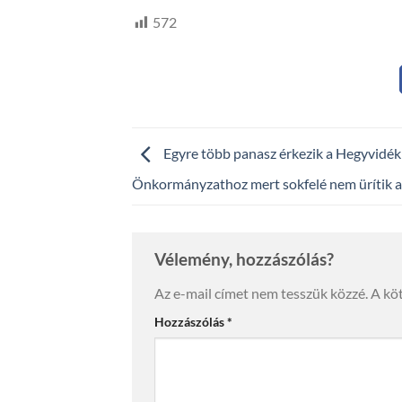
572
Egyre több panasz érkezik a Hegyvidék
Önkormányzathoz mert sokfelé nem ürítik a
Vélemény, hozzászólás?
Az e-mail címet nem tesszük közzé.
A kö
Hozzászólás
*