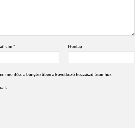
ail cím
*
Honlap
mem mentése a böngészőben a következő hozzászólásomhoz.
ail.