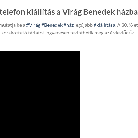
telefon kiállítás a Virág Benedek házb
mutatja be a
#Virág
#Benedek
#ház
legújabb
#kiállítása
. A 30. X-et
lsorakoztató tárlatot ingyenesen tekinthetik meg az érdeklődők