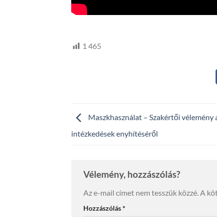
HTV,
hegyvidek
1 465
Maszkhasználat – Szakértői vélemény 
intézkedések enyhítéséről
Vélemény, hozzászólás?
Az e-mail címet nem tesszük közzé.
A kö
Hozzászólás
*