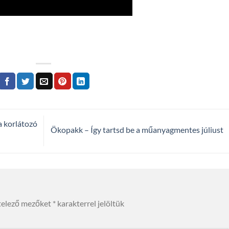
a korlátozó
Ökopakk – Így tartsd be a műanyagmentes júliust
telező mezőket
*
karakterrel jelöltük