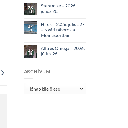
Szentmise – 2026.
28
július 28.
júl
Hírek – 2026. július 27.
27
– Nyári táborok a
júl
Mom Sportban
Alfa és Omega – 2026.
26
július 26.
júl
ARCHÍVUM
Archívum