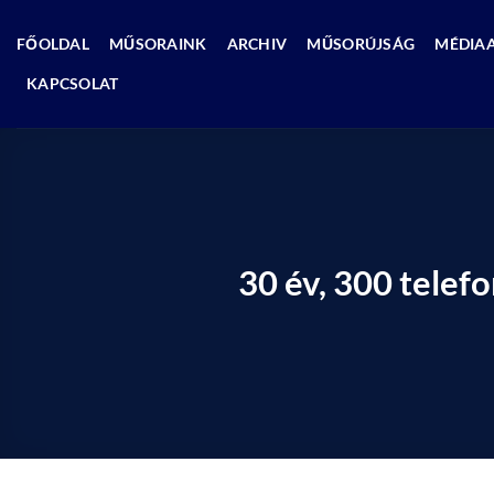
Skip
to
FŐOLDAL
MŰSORAINK
ARCHIV
MŰSORÚJSÁG
MÉDIA
content
KAPCSOLAT
30 év, 300 telef