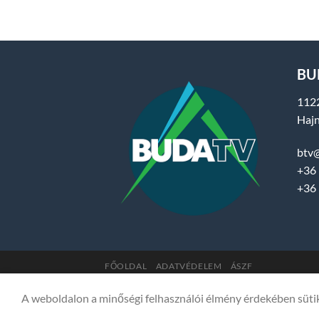
BUD
112
Hajn
btv
+36 
+36 
FŐOLDAL
ADATVÉDELEM
ÁSZF
Copyright 2007-2026 © BUDA TV |
Hegyvidék Mé
A weboldalon a minőségi felhasználói élmény érdekében süti
SSL COMODO titkosítással védve