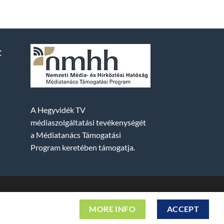
t
A Hegyvidék TV
médiaszolgáltatási tevékenységét
a Médiatanács Támogatási
Program keretében támogatja.
2. fszt. | Cg. 01-09-882523 | A weboldal 256 bit
MORE INFO
ACCEPT