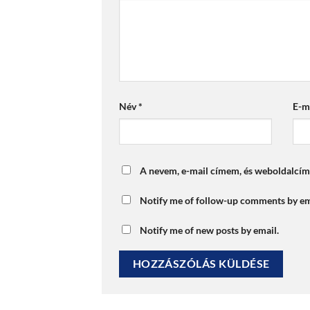
Név
*
E-m
A nevem, e-mail címem, és weboldalcí
Notify me of follow-up comments by em
Notify me of new posts by email.