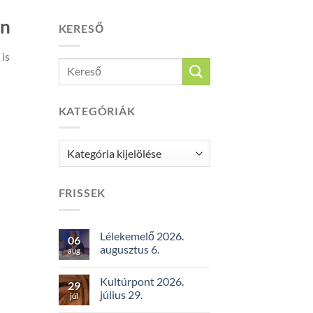
an
KERESŐ
 is
KATEGÓRIÁK
Kategóriák
FRISSEK
Lélekemelő 2026.
06
augusztus 6.
aug
Kultúrpont 2026.
29
július 29.
júl