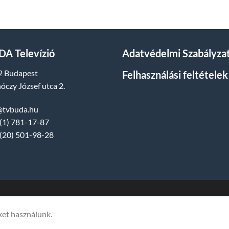
A Televízió
Adatvédelmi Szabályza
2 Budapest
Felhasználási feltételek
óczy József utca 2.
@tvbuda.hu
(1) 781-17-87
(20) 501-98-28
dia Műsorszolgáltató Kft. | Budapest, Hungary, XII. Hajnóczy József utca 
ket használunk.