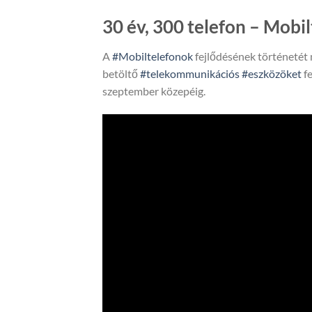
30 év, 300 telefon – Mobil
A
#Mobiltelefonok
fejlődésének történetét 
betöltő
#telekommunikációs
#eszközöket
fe
szeptember közepéig.