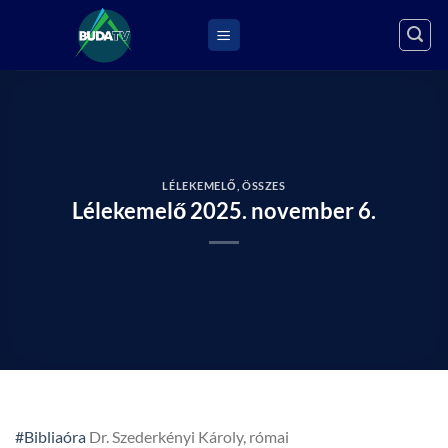
Skip
to
content
LÉLEKEMELŐ
,
ÖSSZES
Lélekemelő 2025. november 6.
#Bibliaóra
Dr. Szederkényi Károly, római