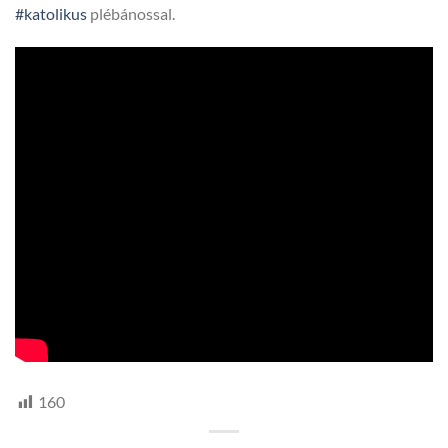
#katolikus
plébánossal.
160