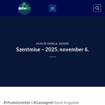
Skip
to
content
ALFA ÉS OMEGA
,
ÖSSZES
Szentmise – 2025. november 6.
#Miseközvetítés
a
#Gazdagréti
Szent Angyalok