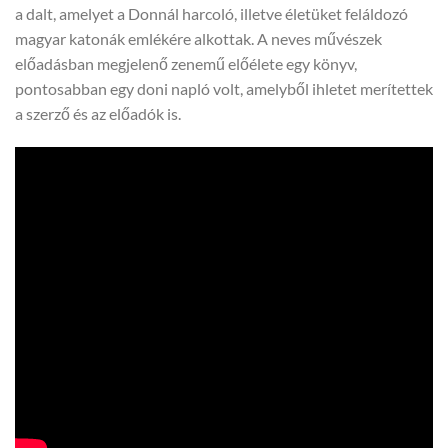
a dalt, amelyet a Donnál harcoló, illetve életüket feláldozó
magyar katonák emlékére alkottak. A neves művészek
előadásban megjelenő zenemű előélete egy könyv,
pontosabban egy doni napló volt, amelyből ihletet merítettek
a szerző és az előadók is.