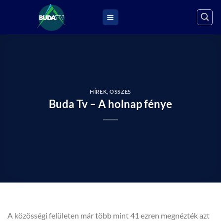
Skip
to
content
HÍREK
,
ÖSSZES
Buda Tv – A holnap fénye
A közösségi felületen már több mint 41 ezren megnézték azt