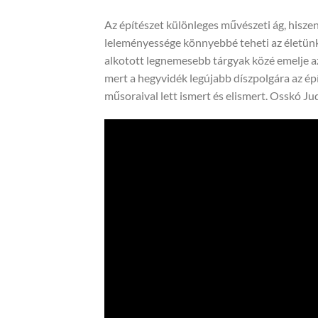
Az építészet különleges művészeti ág, hisz
leleményessége könnyebbé teheti az életünket
alkotott legnemesebb tárgyak közé emelje az
mert a hegyvidék legújabb díszpolgára az ép
műsoraival lett ismert és elismert. Osskó Jud