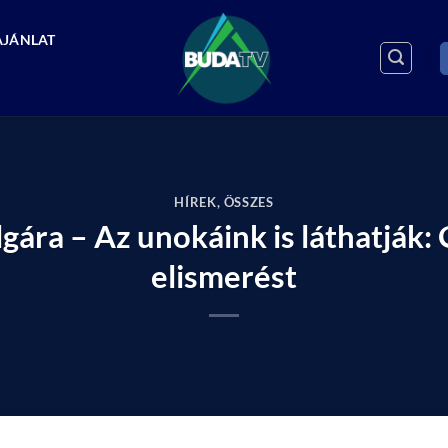
AJÁNLAT
HÍREK
,
ÖSSZES
gára – Az unokáink is láthatják: 
elismerést