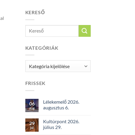
KERESŐ
al
KATEGÓRIÁK
Kategóriák
FRISSEK
Lélekemelő 2026.
06
augusztus 6.
aug
Kultúrpont 2026.
29
július 29.
júl