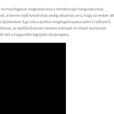
en formavilágával meghatározza a mindennapi hangulatunkat,
, a benne rejlő kreativitás pedig alkalmas arra, hogy az ember ált
 épületeket. Egy olasz építész megfogalmazása azért is időszerű,
ítészet, az építőművészet minden erényeit és hibáit bemutató
it lett a hegyvidék legújabb díszpolgára.