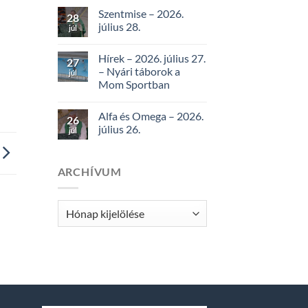
Szentmise – 2026.
28
július 28.
júl
Hírek – 2026. július 27.
27
– Nyári táborok a
júl
Mom Sportban
Alfa és Omega – 2026.
26
július 26.
júl
ARCHÍVUM
Archívum