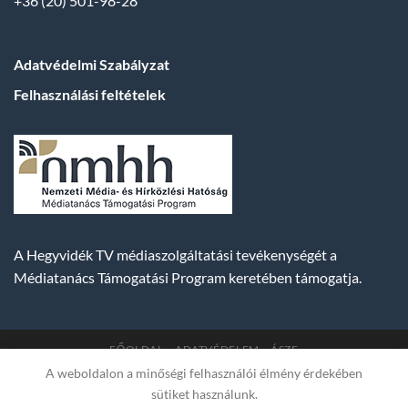
+36 (20) 501-98-28
Adatvédelmi Szabályzat
Felhasználási feltételek
A Hegyvidék TV médiaszolgáltatási tevékenységét a
Médiatanács Támogatási Program keretében támogatja.
FŐOLDAL
ADATVÉDELEM
ÁSZF
A weboldalon a minőségi felhasználói élmény érdekében
Copyright 2007-2026 © BUDA TV |
Hegyvidék Média
sütiket használunk.
Műsorszolgáltató Kft. | Budapest, Hungary, XII. Hajnóczy József