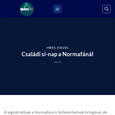
Skip
to
content
HÍREK
,
ÖSSZES
Családi sí-nap a Normafánál
A legbátrabbak a Normafára is feltekerhetnek bringával, de