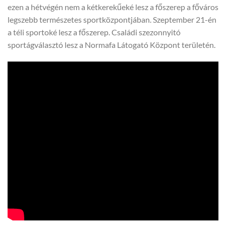
ezen a hétvégén nem a kétkerekűeké lesz a főszerep a főváros
legszebb természetes sportközpontjában. Szeptember 21-én
a téli sportoké lesz a főszerep. Családi szezonnyitó
sportágválasztó lesz a Normafa Látogató Központ területén.