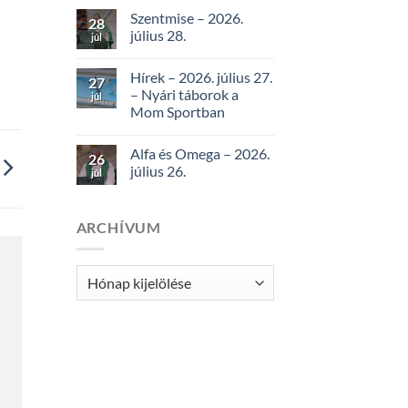
Szentmise – 2026.
28
július 28.
júl
Hírek – 2026. július 27.
27
– Nyári táborok a
júl
Mom Sportban
Alfa és Omega – 2026.
26
július 26.
júl
ARCHÍVUM
Archívum