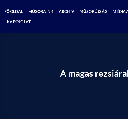
Skip
to
FŐOLDAL
MŰSORAINK
ARCHIV
MŰSORÚJSÁG
MÉDIA
content
KAPCSOLAT
A magas rezsiára