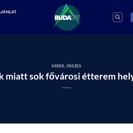
AJÁNLAT
HÍREK
,
ÖSSZES
k miatt sok fővárosi étterem hel