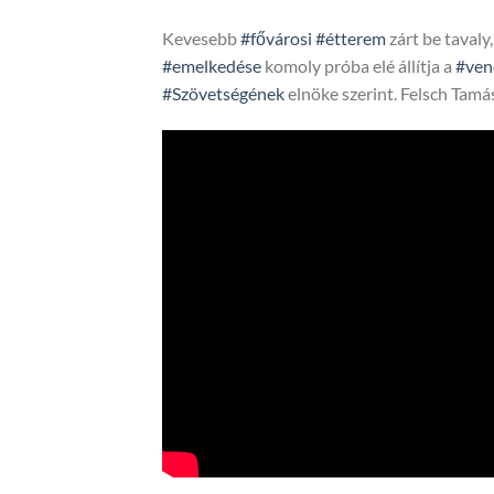
Kevesebb
#fővárosi
#étterem
zárt be tavaly
#emelkedése
komoly próba elé állítja a
#ven
#Szövetségének
elnöke szerint. Felsch Tamá