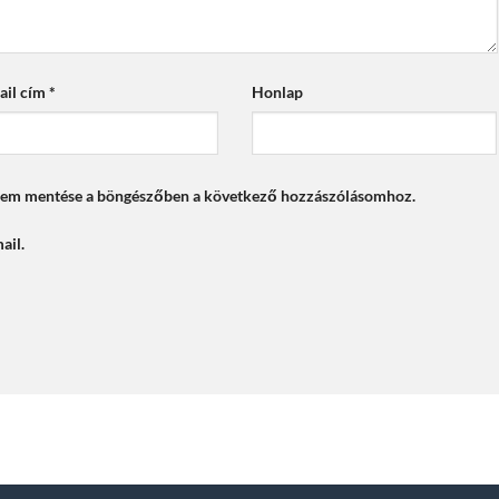
ail cím
*
Honlap
mem mentése a böngészőben a következő hozzászólásomhoz.
ail.