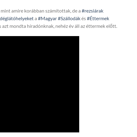
, mint amire korábban számítottak, de a
#rezsiárak
déglátóhelyeket
a
#Magyar
#Szállodák
és
#Éttermek
s azt mondta híradónknak, nehéz év áll az éttermek előtt.