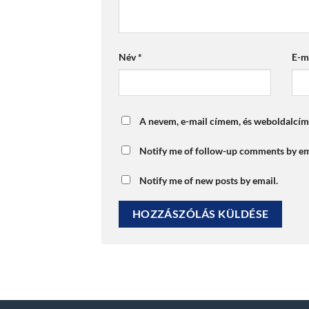
Név
*
E-m
A nevem, e-mail címem, és weboldalcí
Notify me of follow-up comments by em
Notify me of new posts by email.