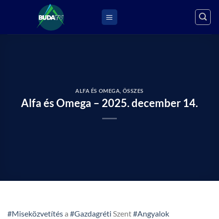
Skip
to
content
ALFA ÉS OMEGA
,
ÖSSZES
Alfa és Omega – 2025. december 14.
#Miseközvetítés
a
#Gazdagréti
Szent
#Angyalok