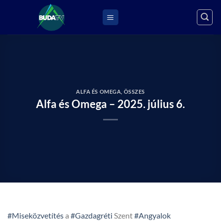
Skip
to
content
ALFA ÉS OMEGA
,
ÖSSZES
Alfa és Omega – 2025. július 6.
#Miseközvetítés
a
#Gazdagréti
Szent
#Angyalok