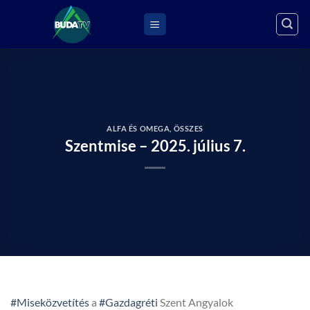
Skip
to
content
ALFA ÉS OMEGA
,
ÖSSZES
Szentmise – 2025. július 7.
#Miseközvetítés
a
#Gazdagréti
Szent Angyalok