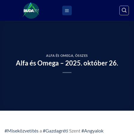
Skip
to
content
ALFA ÉS OMEGA
,
ÖSSZES
Alfa és Omega – 2025. október 26.
#Miseközvetítés
a
#Gazdagréti
Szent
#Angyalok