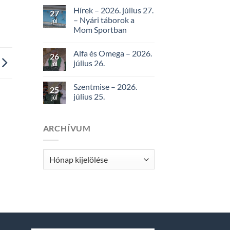
Hírek – 2026. július 27.
27
– Nyári táborok a
júl
Mom Sportban
Alfa és Omega – 2026.
26
július 26.
júl
Szentmise – 2026.
25
július 25.
júl
ARCHÍVUM
Archívum