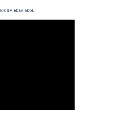
lok
#Plébániából
.