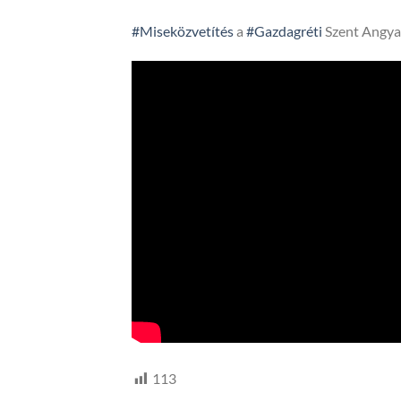
#Miseközvetítés
a
#Gazdagréti
Szent Angya
113