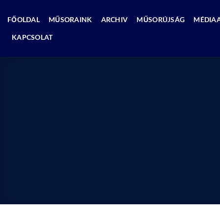
Skip
to
FŐOLDAL
MŰSORAINK
ARCHIV
MŰSORÚJSÁG
MÉDIA
content
KAPCSOLAT