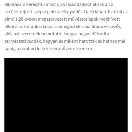
alkotásain keresztül most újra rácsodálkozhatnak a 12.
kerület rejtett szépségeire a Hegyvidék Galériában. Ezúttal az
elmúlt 28 évben megszervezett művésztelepek meghívott
alkotóinak munkái közül csemegéztek a kiállítás szervezői,
akik azt szeretnék bemutatni, hogy a hegyvidék adta
természeti csodák, hogyan és miként hatottak és hatnak mai
napig az emberi lelkekre és művészi kezekre.