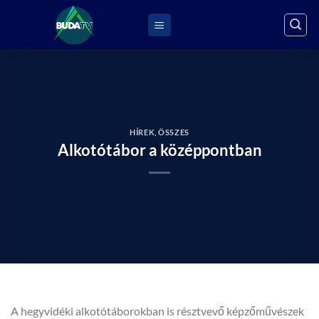
Skip
to
content
HÍREK
,
ÖSSZES
Alkotótábor a középpontban
A hegyvidéki alkotótáborokban is résztvevő képzőművészek