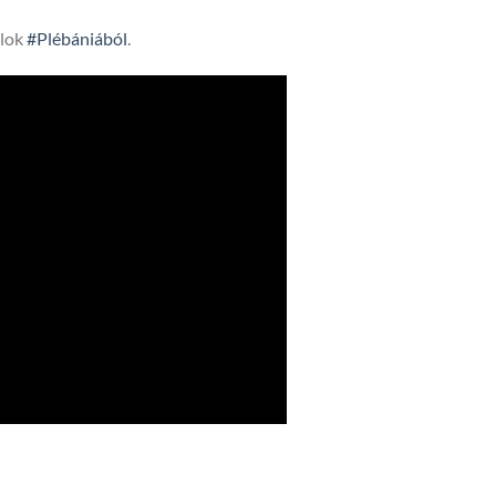
lok
#Plébániából
.