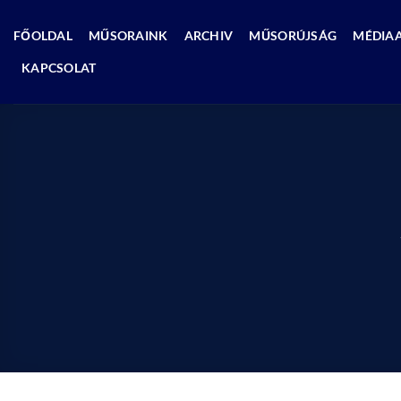
Skip
to
FŐOLDAL
MŰSORAINK
ARCHIV
MŰSORÚJSÁG
MÉDIA
content
KAPCSOLAT