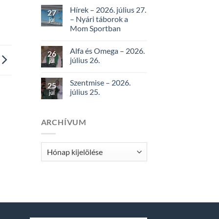
Hírek – 2026. július 27.
27
– Nyári táborok a
júl
Mom Sportban
Alfa és Omega – 2026.
26
július 26.
júl
Szentmise – 2026.
25
július 25.
júl
ARCHÍVUM
Archívum