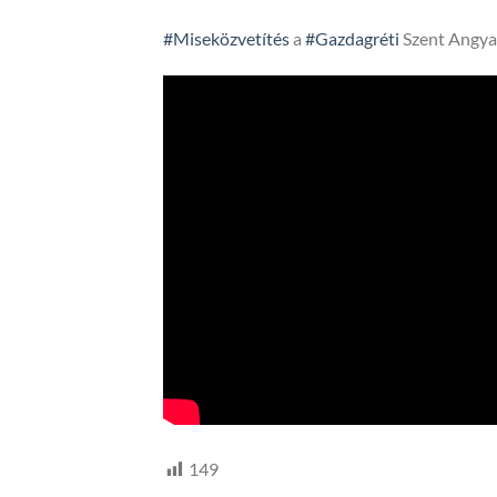
#Miseközvetítés
a
#Gazdagréti
Szent Angya
149